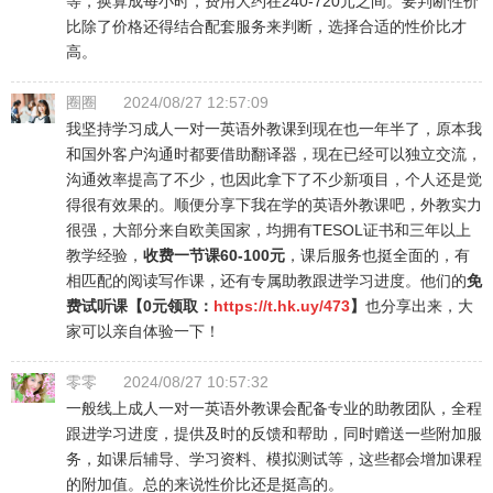
等，换算成每小时，费用大约在240-720元之间。要判断性价
比除了价格还得结合配套服务来判断，选择合适的性价比才
高。
圈圈
2024/08/27 12:57:09
我坚持学习成人一对一英语外教课到现在也一年半了，原本我
和国外客户沟通时都要借助翻译器，现在已经可以独立交流，
沟通效率提高了不少，也因此拿下了不少新项目，个人还是觉
得很有效果的。顺便分享下我在学的英语外教课吧，外教实力
很强，大部分来自欧美国家，均拥有TESOL证书和三年以上
教学经验，
收费一节课60-100元
，课后服务也挺全面的，有
相匹配的阅读写作课，还有专属助教跟进学习进度。他们的
免
费试听课【0元领取：
https://t.hk.uy/473
】
也分享出来，大
家可以亲自体验一下！
零零
2024/08/27 10:57:32
一般线上成人一对一英语外教课会配备专业的助教团队，全程
跟进学习进度，提供及时的反馈和帮助，同时赠送一些附加服
务，如课后辅导、学习资料、模拟测试等，这些都会增加课程
的附加值。总的来说性价比还是挺高的。