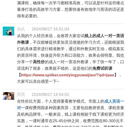
属课程，确保每一次学习都精准高效，可以说是针对这些痛点
量身打造的高效学习方案，想要快速有效地学习英语的话还是
很有必要的。
小八
2024/08/27 16:51:04
从我的个人经历来说，会推荐大家尝试
线上的成人一对一英语
外教课
，不仅能够提供更加灵活便捷的学习方式，还能根据我
们的具体需求进行精准教学，通过和外教实时互动，模拟真实
的英语环境，快速提升听力和口语能力，效果会很明显。我也
分享一个
高性价
的成人一对一英语外教课，学了快一年了，口
语流利了很多，效果挺不错的，这是他们的
免费试听课
【
https://www.spiiker.com/yingyuwaijiao/?qd=jaae
】
，
大家可以亲自感受一下~
只只
2024/08/27 14:54:01
在性价比方面，个人觉得要看教学模式。市面上的
成人英语一
对一
课程费用因多种因素而异，主要包括教师资质、课程质量
及机构品牌等。一般来说，线上课程相较于线下课程更为经济
实惠，一课时通常在25-45分钟之间，收费范围在80-300元不