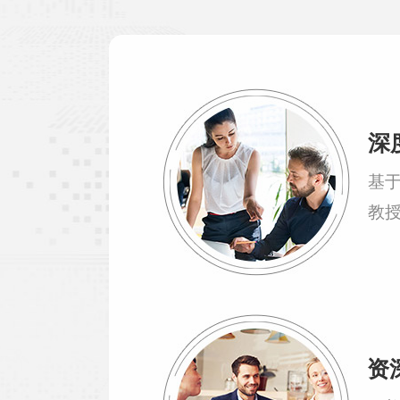
深
基
教
资