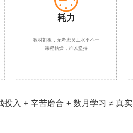

耗力
教材刻板，无考虑员工水平不一
课程枯燥，难以坚持
投入 + 辛苦磨合 + 数月学习 ≠ 真实