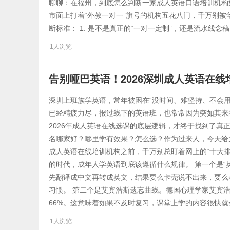
聊聊：在福州，到底怎么判断一家成人英语口语培训机构好
市面上打着“外教一对一”旗号的机构五花八门，千万别被
断标准： 1. 是不是真正的“一对一定制”，还是流水线念
1人浏览
告别哑巴英语！2026深圳成人英语在
深圳上班族学英语，常年被困在“没时间、难坚持、不会
已经精疲力尽，报过线下的英语班，也常常因为突如其来
2026年成人英语在线选课的底层逻辑，才终于找到了真
名哪家好？哪里学有效果？怎么选？作为过来人，今天给
成人英语在线培训机构之前，千万别总盯着网上的“十大
的时代，成年人学英语到底该遵循什么规律。 第一个是“
先翻译成中文再转成英文，结果要么卡壳说不出来，要么
习惯。 第二个是艾宾浩斯遗忘曲线。德国心理学家艾宾浩
66%。这意味着如果不及时复习，课堂上学的内容很快
1人浏览