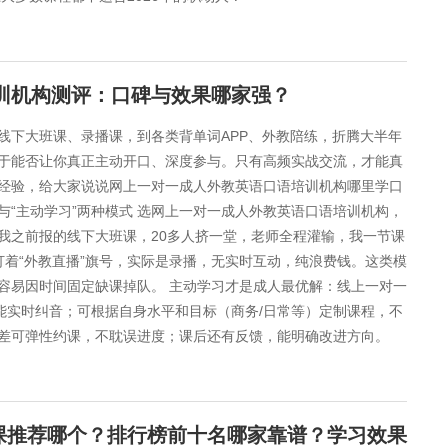
培训机构测评：口碑与效果哪家强？
线下大班课、录播课，到各类背单词APP、外教陪练，折腾大半年
于能否让你真正主动开口、深度参与。只有高频实战交流，才能真
经验，给大家说说网上一对一成人外教英语口语培训机构哪里学口
与“主动学习”两种模式 选网上一对一成人外教英语口语培训机构，
：我之前报的线下大班课，20多人挤一堂，老师全程灌输，我一节课
着“外教直播”旗号，实际是录播，无实时互动，纯浪费钱。这类模
容易因时间固定缺课掉队。 主动学习才是成人最优解：线上一对一
能实时纠音；可根据自身水平和目标（商务/日常等）定制课程，不
差可弹性约课，不耽误进度；课后还有反馈，能明确改进方向。
课推荐哪个？排行榜前十名哪家靠谱？学习效果