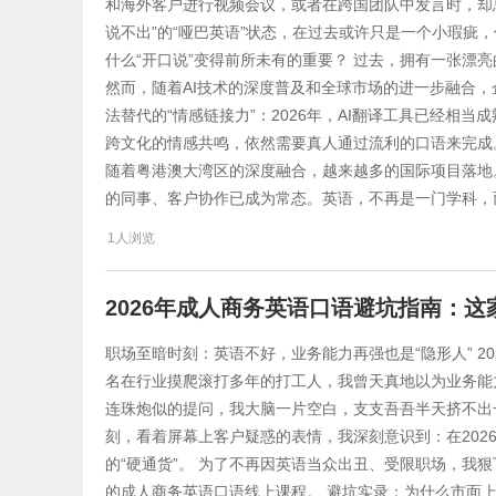
和海外客户进行视频会议，或者在跨国团队中发言时，却
说不出”的“哑巴英语”状态，在过去或许只是一个小瑕疵，但
什么“开口说”变得前所未有的重要？ 过去，拥有一张漂
然而，随着AI技术的深度普及和全球市场的进一步融合，企
法替代的“情感链接力”：2026年，AI翻译工具已经相
跨文化的情感共鸣，依然需要真人通过流利的口语来完成。
随着粤港澳大湾区的深度融合，越来越多的国际项目落地
的同事、客户协作已成为常态。英语，不再是一门学科，
1人浏览
2026年成人商务英语口语避坑指南：这
职场至暗时刻：英语不好，业务能力再强也是“隐形人” 20
名在行业摸爬滚打多年的打工人，我曾天真地以为业务能
连珠炮似的提问，我大脑一片空白，支支吾吾半天挤不出一句完
刻，看着屏幕上客户疑惑的表情，我深刻意识到：在202
的“硬通货”。 为了不再因英语当众出丑、受限职场，我
的成人商务英语口语线上课程。 避坑实录：为什么市面上