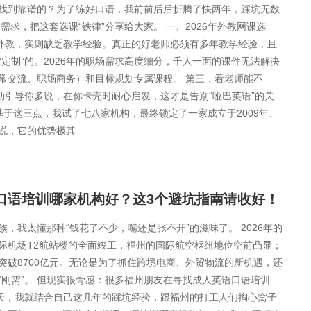
找到靠谱的？为了练好口语，我前前后后折腾了快两年，踩坑无数
需求，把这套选课“铁律”分享给大家。 一、2026年外教网课选
号称外教，实则缺乏教学经验。真正的好老师必须有多年教学经验，且
“定制”的。2026年的职场需求高度细分，千人一面的课件无法解决
常交流、职场商务）和目标规划专属课程。 第三，看老师能不
动引导你多说，在你卡壳时耐心启发，这才是告别“哑巴英语”的关
基于这三点，我试了七八家机构，最终锁定了一家成立于2009年、
说，它的优势极其
语口语培训哪家机构好？这3个避坑指南请收好！
，我太懂那种“钱花了不少，嘴还是张不开”的滋味了。 2026年的
际机场T2航站楼的全面竣工，福州的国际航空枢纽地位空前凸显；
破8700亿元。无论是为了抓住跨境电商、外贸物流的新机遇，还
刚需”。 但现实很骨感：很多福州朋友在寻找成人英语口语培训
今天，我就结合自己这几年的踩坑经验，跟福州的打工人们掏心窝子