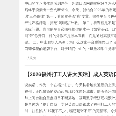
中山的学习者依然感到迷茫：外教口语网课哪家好？怎么
后终于摸索出一套判断标准。今天，就结合2026年的市场
课“三条铁律” 第一，看师资是否“真”专业。很多平台
经过严格筛选，拒绝“闲聊型”外教。 第二，看课程是不是
实际问题。靠谱的平台必须根据你的水平（如零基础、日
能“带”你开口。好的外教不是照本宣科，而是通过高频互
键。 二、中山职场人亲测：为什么这家平台脱颖而出？ 
口碑极稳的老牌平台。对于咱们中山的上班族和学生党来
1人浏览
【2026福州打工人讲大实话】成人英
说实话，作为一个在福州打拼、每天挤着地铁通勤的上班族
福州，正以昂扬的姿态迈向现代化国际城市。随着长乐国
加上闽台融合重点项目不断落地，福州数字经济规模预计突
是单纯为了提升自我，学好英语口语都成了福州打工人的“
时，往往陷入“钱花了不少，嘴还是张不开”的死循环。