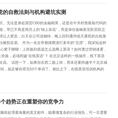
勤党的自救法则与机构避坑实测
水区。无论是身处国贸CBD的金融精英，还是在中关村熬夜敲代码的
能，早已不再是简历上的“锦上添花”，而是保住饭碗甚至阶层跃迁
快得让人窒息，白天在公司连轴转，晚上回到通州或天通苑的出租屋
被割韭菜。 作为一名在帝都摸爬滚打多年的“北漂”，我深知这种
掏心窝子聊聊：上班族到底该怎么选网上英语？如何透过营销迷雾，
上班族，必须死磕“在线英语”？ 在北京这样的一线城市，线下英语
太高。 试想一下，如果你在西二旗上班，周末还要跨越半个北京城
时间，就足够你背完50个单词了。相比之下，在线英语培训机构的
这3个趋势正在重塑你的竞争力
电脑前处理着海量的英文邮件，能看懂复杂的行业报告，可一旦需要