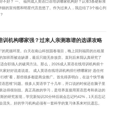
不好？ 一、 福州成人英语口语培训哪家机构好？认准3条硬标准
华丽的宣传图和明星代言忽悠了。作为过来人，我总结了3个核心判
稿？
线培训机构哪家强？过来人亲测靠谱的选课攻略
用”的死循环里。白天在南山科技园卷项目，晚上回到福田的出租屋
的加班而被迫缺课，最后只能无奈放弃。直到后来我认真研究了
正适合职场人的破局方法。那么，2026成人英语在线培训机构前十
大家好好说道说道。 成人英语在线培训机构排行榜哪家好 选任何
排行榜”看，那些很多都是商业推广。首先得弄明白，在这个快节奏
英语思维”问题。很多人英语学了十几年，开口说的时候还在脑子里
表达得很别扭。真正高效的学习，是培养直接用英语思考和表达的
斯的研究发现，学完新知识20分钟后就会忘记约42%，1天后忘记
就会流失。好的学习机构必须有一套科学的复习体系来对抗遗忘。