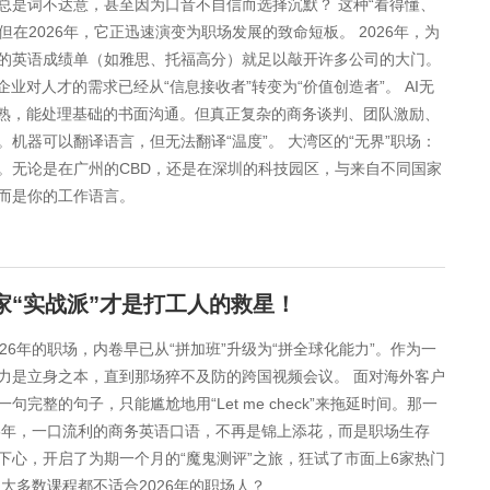
总是词不达意，甚至因为口音不自信而选择沉默？ 这种“看得懂、
在2026年，它正迅速演变为职场发展的致命短板。 2026年，为
亮的英语成绩单（如雅思、托福高分）就足以敲开许多公司的大门。
业对人才的需求已经从“信息接收者”转变为“价值创造者”。 AI无
当成熟，能处理基础的书面沟通。但真正复杂的商务谈判、团队激励、
机器可以翻译语言，但无法翻译“温度”。 大湾区的“无界”职场：
。无论是在广州的CBD，还是在深圳的科技园区，与来自不同国家
而是你的工作语言。
家“实战派”才是打工人的救星！
26年的职场，内卷早已从“拼加班”升级为“拼全球化能力”。作为一
力是立身之本，直到那场猝不及防的跨国视频会议。 面对海外客户
整的句子，只能尴尬地用“Let me check”来拖延时间。那一
6年，一口流利的商务英语口语，不再是锦上添花，而是职场生存
狠下心，开启了为期一个月的“魔鬼测评”之旅，狂试了市面上6家热门
大多数课程都不适合2026年的职场人？