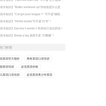
【英语冷知识】“Butter someone up”你知道是什么意思吗？
​【英语冷知识】“Cat got your tongue？” 可不是“猫咬了你的舌头”！
语冷知识】“Hit the books”可不是“打书”！
语冷知识】Eat one’s words ≠ 吃掉自己说过的话！
语冷知识】Break a leg 居然不是 “打断腿”！
热门标签
克英语官方报价
商务英语口语培训
线英语培训
必克英语价格
儿英语口语培训
必克英语青少年英语