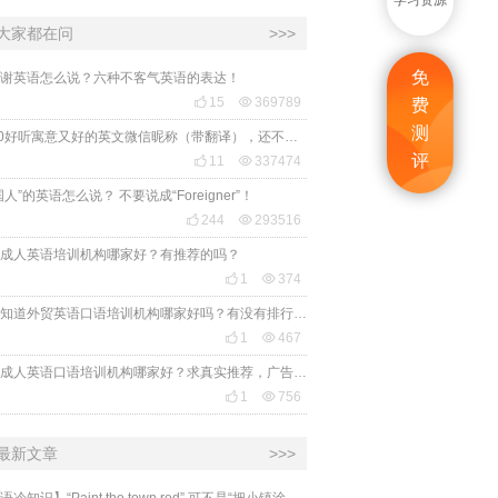
学习资源
大家都在问
>>>
免
谢英语怎么说？六种不客气英语的表达！

15

369789
费
测
2020好听寓意又好的英文微信昵称（带翻译），还不赶紧get起来！
评

11

337474
国人”的英语怎么说？ 不要说成“Foreigner”！

244

293516
成人英语培训机构哪家好？有推荐的吗？

1

374
有人知道外贸英语口语培训机构哪家好吗？有没有排行榜参考一下？最好说下费用

1

467
苏州成人英语口语培训机构哪家好？求真实推荐，广告勿扰，谢谢！

1

756
最新文章
>>>
​【英语冷知识】“Paint the town red” 可不是“把小镇涂成红色”