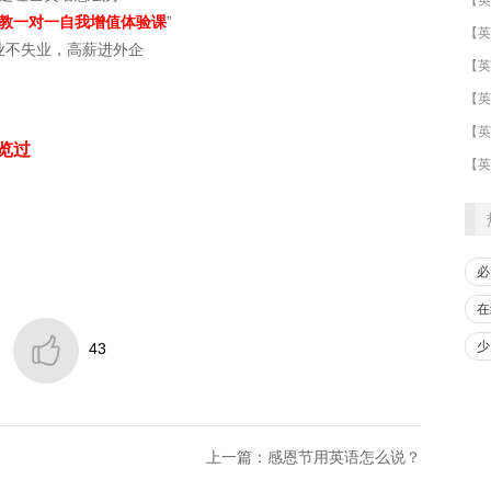
教一对一自我增值体验课
”
业不失业，高薪进外企
​【英
【英
览过
【英
必
在

少
43
上一篇：感恩节用英语怎么说？