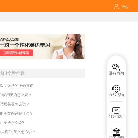

登录

热门文章推荐
课程咨询
数字读法的正确方式

爱你"用英语怎么说？
在线咨询
话用英语怎么说？

的英文翻译是什么？
预约试听
用英语怎么说?

山人海”的英文怎么说？