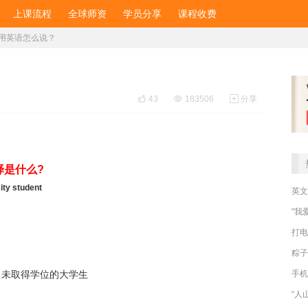
上课流程
全球师资
学员分享
课程收费
用英语怎么说？

43

183506

分享
译是什么?
ty student
英文
"我
打电
粽子
手机
 即尚未取得学位的大学生
“人