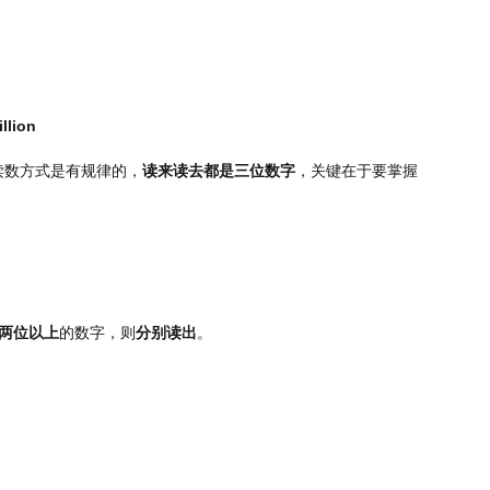
llion
读数方式是有规律的，
读来读去都是三位数字
，关键在于要掌握
两位以上
的数字，则
分别读出
。