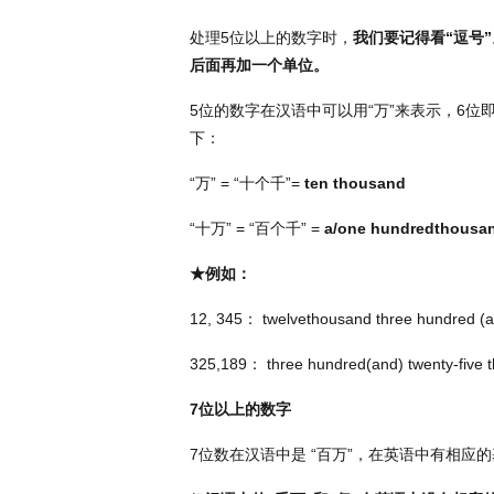
处理
5
位以上的数字时，
我们要记得看
“
逗号
”
后面再加一个单位。
5
位的数字在汉语中可以用
“
万
”
来表示，
6
位
下：
“万”
= “
十个千
”=
ten thousand
“十万”
= “
百个千
” =
a/one hundredthousa
★例如：
12, 345
：
twelvethousand three hundred (an
325,189
：
three hundred(and) twenty-five 
7
位以上的数字
7
位数在汉语中是
“
百万
”
，在英语中有相应的