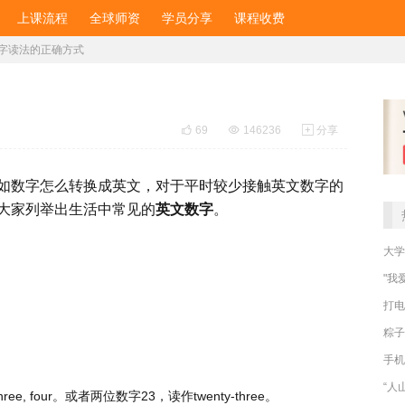
上课流程
全球师资
学员分享
课程收费
字读法的正确方式

69

146236

分享
如数字怎么转换成英文，对于平时较少接触英文数字的
大家列举出生活中常见的
英文数字
。
大学
"我
打电
粽子
手机
“人
hree, four
。或者两位数字
23
，读作
twenty-three
。