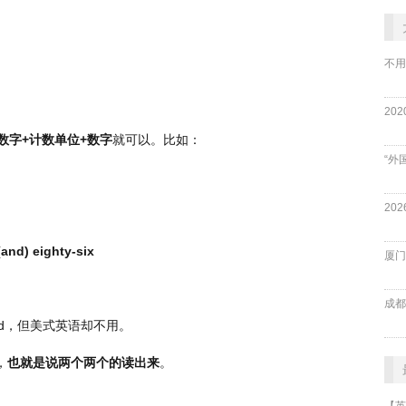
不用
数字
+
计数单位
+
数字
就可以。比如：
“外
and) eighty-six
厦门
成都
d
，但美式英语却不用。
，
也就是说两个两个的读出来
。