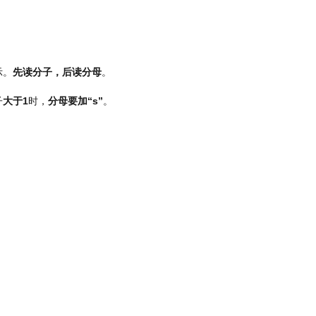
示。
先读分子，后读分母
。
子
大于
1
时，
分母要加
“s”
。