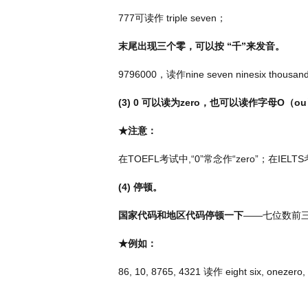
777
可读作
triple seven
；
末尾出现三个零，可以按
“
千
”
来发音。
9796000
，读作
nine seven ninesix thousan
(3) 0
可以读为
zero
，也可以读作字母
O
（
ou
★注意：
在
TOEFL
考试中
,“0”
常念作
“zero”
；在
IELTS
(4)
停顿。
国家代码和地区代码停顿一下
——七位数前
★例如：
86, 10, 8765, 4321
读作
eight six, onezero, 