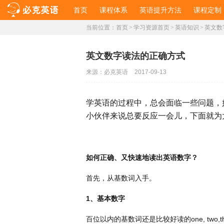
首页
课程体系
英语提升方法
课程定制
当前位置：
首页
>
学习资源首页
>
英语知识
>
英文数
英文数字读法的正确方式
来源：
必克英语
2017-09-13
学英语的过程中，总会面临一些问题，
小伙伴来说总要反应一会儿，下面就为
如何正确、又快速地读出英语数字？
首先，从基数词入手。
1
、基本数字
百位以内的基数词还是比较好读的
one, two,t