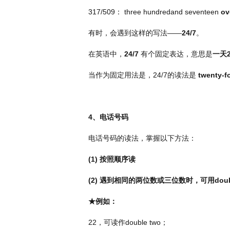
317/509
：
three hundredand seventeen
ov
有时，会遇到这样的写法——
24/7
。
在英语中，
24/7
有个固定表达，意思是
一天
当作为固定用法是，
24/7
的读法是
twenty-f
4
、电话号码
电话号码的读法，掌握以下方法：
(1)
按照顺序读
(2)
遇到相同的两位数或三位数时，可用
dou
★例如：
22
，可读作
double two
；