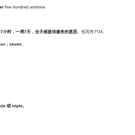
er
five hundred andnine
27
小时，一周
7
天，全天候提供服务的意思
。也写作
7*24
。
our
，
seven
。
ble
或
triple
。