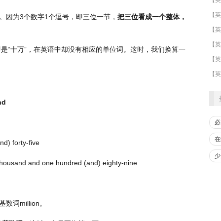
。因为
3
个数字
1
个逗号，即三位一节，
把三位看成一个整体，
​【英
即是
“
十万
”
，在英语中却没有相应的单位词。这时，我们换算一
【英
【英
nd
必
在
d) forty-five
少
thousand and one hundred (and) eighty-nine
基数词
million
。