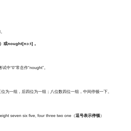
d
。
）或
nought[nɔːt]
。
考试中
“0”
常念作
“nought”
。
三位为一组，后四位为一组；八位数四位一组，中间停顿一下。
eight seven six five, four three two one
（
逗号表示停顿
）