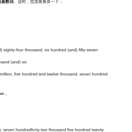
的基数词
。这时，也需要换算一下：
d) eighty-four thousand, six hundred (and) fifty-seven
usand (and) six
million, five hundred and twelve thousand, seven hundred
ion
，
ion, seven hundredforty-two thousand five hundred twenty