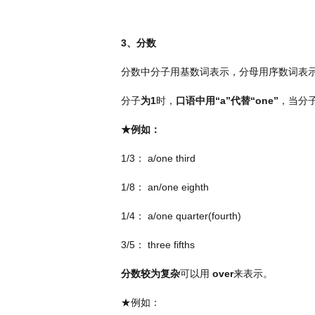
3
、分数
分数中分子用基数词表示，分母用序数词表
分子
为
1
时，
口语中用
“a”
代替
“one”
，当分
★例如：
1/3
：
a/one third
1/8
：
an/one eighth
1/4
：
a/one quarter(fourth)
3/5
：
three fifths
分数较为复杂
可以用
over
来表示。
★例如：