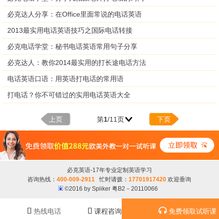
必克达人分享：在Office里面常说的电话英语
2013最实用电话英语技巧之国际电话转接
必克电话学堂：秘书电话英语常用句子分享
必克达人：教你2014最实用的打长途电话方法
电话英语口语：用英语打电话的常用语
打电话？你不可错过的实用电话英语大全
上页
第
1
/11页
下页
必克英语-17年专业定制英语学习
咨询热线：
400-009-2911
忙时请拨：
17701917420
欢迎垂询
©2016 by Spiiker 粤B2－20110066



热线电话
课程咨询
免费领取试听课