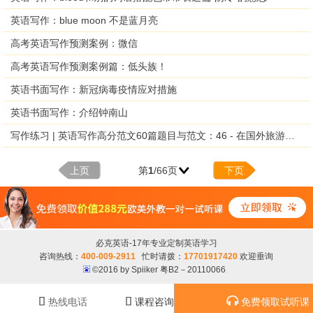
英语写作：blue moon 不是蓝月亮
高考英语写作预测案例：微信
高考英语写作预测案例篇：低头族！
英语书面写作：新冠病毒疫情应对措施
英语书面写作：介绍钟南山
写作练习 | 英语写作高分范文60篇题目与范文：46 - 在国外旅游时的礼仪
上页
第
1
/66页
下页
必克英语-17年专业定制英语学习
咨询热线：
400-009-2911
忙时请拨：
17701917420
欢迎垂询
©2016 by Spiiker 粤B2－20110066



热线电话
课程咨询
免费领取试听课